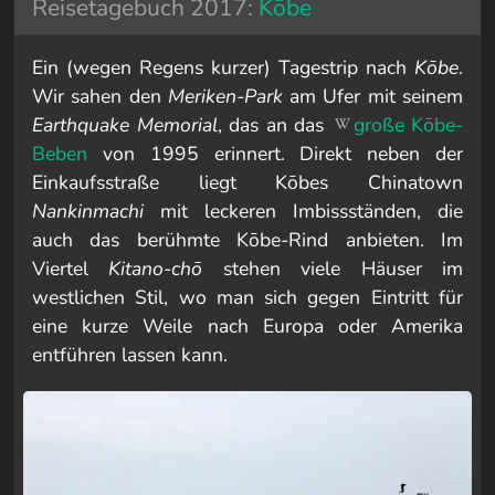
Reisetagebuch 2017:
Kōbe
Ein (wegen Regens kurzer) Tagestrip nach
Kōbe
.
Wir sahen den
Meriken-Park
am Ufer mit seinem
Earthquake Memorial
, das an das
große Kōbe-
Beben
von 1995 erinnert. Direkt neben der
Einkaufsstraße liegt Kōbes Chinatown
Nankinmachi
mit leckeren Imbissständen, die
auch das berühmte Kōbe-Rind anbieten. Im
Viertel
Kitano-chō
stehen viele Häuser im
westlichen Stil, wo man sich gegen Eintritt für
eine kurze Weile nach Europa oder Amerika
entführen lassen kann.